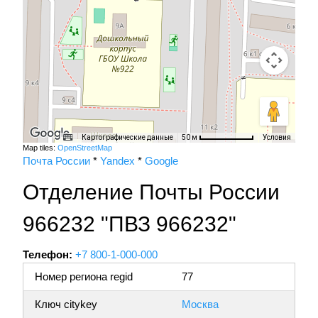
Картографические данные
Условия
50 м
Map tiles:
OpenStreetMap
Почта России
*
Yandex
*
Google
Отделение Почты России
966232 "ПВЗ 966232"
Телефон:
+7 800-1-000-000
Номер региона regid
77
Ключ citykey
Москва