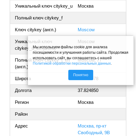
Уникальный ключ citykey_u
Москва
Полный ключ citykey_f
Ключ citykey (англ.)
Moscow
Уникальный ключ
Moscow
Мы используем файлы cookie для анализа
citykey_u_en (англ.)
посещаемости и улучшения работы сайта. Продолжая
использовать сайт, вы соглашаетесь с нашей
Полный ключ citykey_f_en
Moscow, 77
Политикой обработки персональных данных
.
(англ.)
Понятно
Широта
55.764678
Долгота
37.824850
Регион
Москва
Район
Адрес
Москва, пр-кт
Свободный, 9В