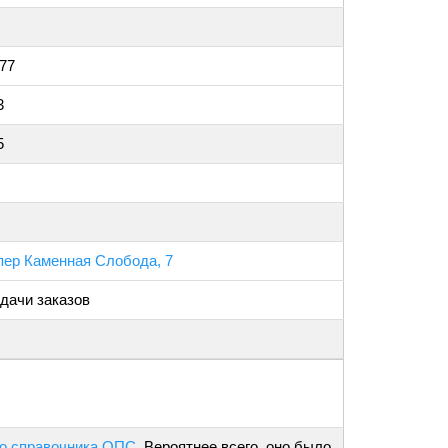
77
3
5
пер Каменная Слобода, 7
дачи заказов
о справочника ОПС
. Вероятнее всего, оно было