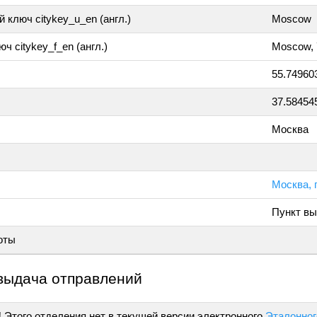
 ключ citykey_u_en (англ.)
Moscow
ч citykey_f_en (англ.)
Moscow, 
55.74960
37.58454
Москва
Москва, 
Пункт вы
оты
выдача отправлений
!
Этого отделения нет в текущей версии электронного
Эталонног