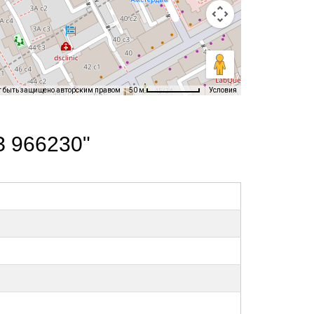
т быть защищено авторским правом
Условия
50 м
З 966230"