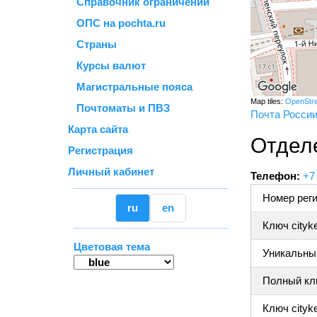
Справочник ограничений
ОПС на pochta.ru
Страны
Курсы валют
Магистральные пояса
Map tiles:
OpenStr
Почтоматы и ПВЗ
Почта Росси
Карта сайта
Отдел
Регистрация
Личный кабинет
Телефон:
+7
Номер реги
ru
en
Ключ cityk
Цветовая тема
Уникальный
Полный клю
Ключ cityke