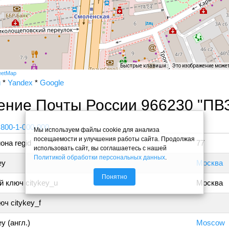
Быстрые клавиши
Это изображение може
eetMap
и
*
Yandex
*
Google
ение Почты России 966230 "ПВ
 800-1-000-000
Мы используем файлы cookie для анализа
посещаемости и улучшения работы сайта. Продолжая
она regid
77
использовать сайт, вы соглашаетесь с нашей
Политикой обработки персональных данных
.
ey
Москва
Понятно
 ключ citykey_u
Москва
ч citykey_f
y (англ.)
Moscow