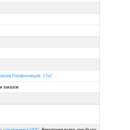
Героев Панфиловцев, 17к2
и заказов
о справочника ОПС
. Вероятнее всего, оно было