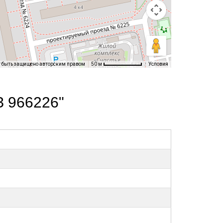
т быть защищено авторским правом
Условия
50 м
З 966226"