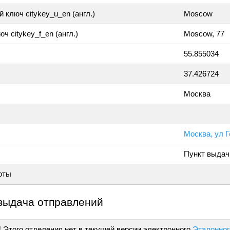
 ключ citykey_u_en (англ.)
Moscow
ч citykey_f_en (англ.)
Moscow, 77
55.855034
37.426724
Москва
Москва, ул 
Пункт выдач
оты
выдача отправлений
!
Этого отделения нет в текущей версии электронного
Эталонног