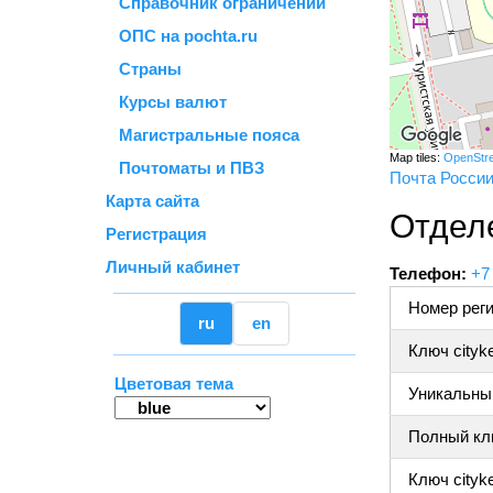
Справочник ограничений
ОПС на pochta.ru
Страны
Курсы валют
Магистральные пояса
Map tiles:
OpenStr
Почтоматы и ПВЗ
Почта Росси
Карта сайта
Отдел
Регистрация
Личный кабинет
Телефон:
+7
Номер реги
ru
en
Ключ cityk
Цветовая тема
Уникальный
Полный клю
Ключ cityke