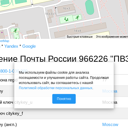
Быстрые клавиши
Это изображение може
eetMap
и
*
Yandex
*
Google
ение Почты России 966226 "ПВ
 800-1-000-000
Мы используем файлы cookie для анализа
посещаемости и улучшения работы сайта. Продолжая
она regid
77
использовать сайт, вы соглашаетесь с нашей
Политикой обработки персональных данных
.
ey
Москва
Понятно
 ключ citykey_u
Москва
ч citykey_f
y (англ.)
Moscow