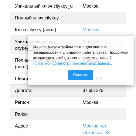
Уникальный ключ citykey_u
Москва
Полный ключ citykey_f
Ключ citykey (англ.)
Moscow
Уникальный ключ
Moscow
Мы используем файлы cookie для анализа
citykey_u_en (англ.)
посещаемости и улучшения работы сайта. Продолжая
использовать сайт, вы соглашаетесь с нашей
Полный ключ citykey_f_en
Moscow, 77
Политикой обработки персональных данных
.
(англ.)
Понятно
Широта
55.761291
Долгота
37.651226
Регион
Москва
Район
Адрес
Москва, ул
Покровка, 38