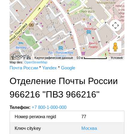
Картографические данные
Условия
50 м
Map tiles:
OpenStreetMap
Почта России
*
Yandex
*
Google
Отделение Почты России
966216 "ПВЗ 966216"
Телефон:
+7 800-1-000-000
Номер региона regid
77
Ключ citykey
Москва