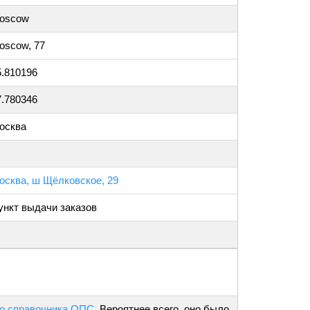
oscow
oscow, 77
5.810196
7.780346
осква
осква, ш Щёлковское, 29
ункт выдачи заказов
о справочника ОПС
. Вероятнее всего, оно было