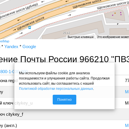
Быстрые клавиши
Это изображение може
eetMap
и
*
Yandex
*
Google
ение Почты России 966210 "ПВ
 800-1-000-000
Мы используем файлы cookie для анализа
посещаемости и улучшения работы сайта. Продолжая
она regid
7
использовать сайт, вы соглашаетесь с нашей
Политикой обработки персональных данных
.
ey
М
Понятно
 ключ citykey_u
М
ч citykey_f
y (англ.)
M