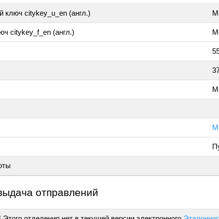
 ключ citykey_u_en (англ.)
M
ч citykey_f_en (англ.)
M
5
3
М
М
П
оты
выдача отправлений
!
Этого отделения нет в текущей версии электронного
Эталонног