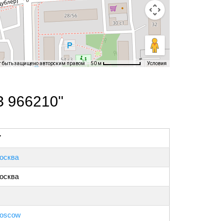
т быть защищено авторским правом
Условия
50 м
З 966210"
7
осква
осква
oscow