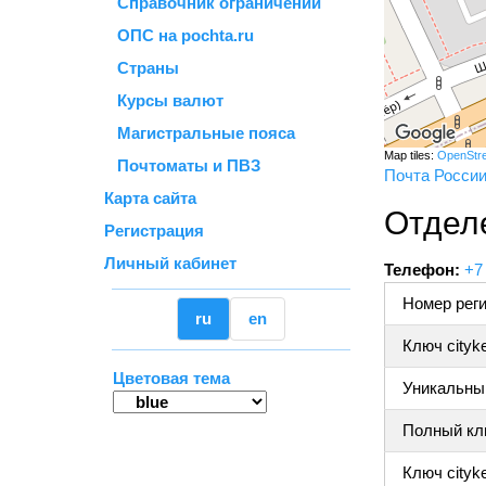
Справочник ограничений
ОПС на pochta.ru
Страны
Курсы валют
Магистральные пояса
Map tiles:
OpenStr
Почтоматы и ПВЗ
Почта Росси
Карта сайта
Отдел
Регистрация
Личный кабинет
Телефон:
+7
Номер реги
ru
en
Ключ cityk
Цветовая тема
Уникальный
Полный клю
Ключ cityke