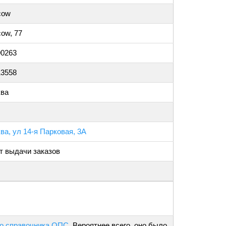
cow
ow, 77
90263
13558
ва
ва, ул 14-я Парковая, 3А
т выдачи заказов
о справочника ОПС
. Вероятнее всего, оно было