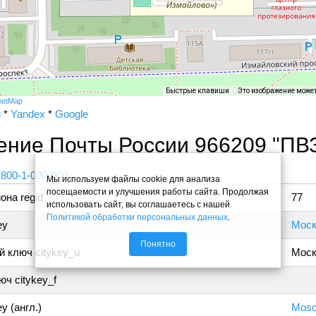
Быстрые клавиши
Это изображение може
eetMap
и
*
Yandex
*
Google
ение Почты России 966209 "ПВ
 800-1-000-000
Мы используем файлы cookie для анализа
посещаемости и улучшения работы сайта. Продолжая
она regid
77
использовать сайт, вы соглашаетесь с нашей
Политикой обработки персональных данных
.
ey
Моск
Понятно
 ключ citykey_u
Моск
ч citykey_f
y (англ.)
Mos