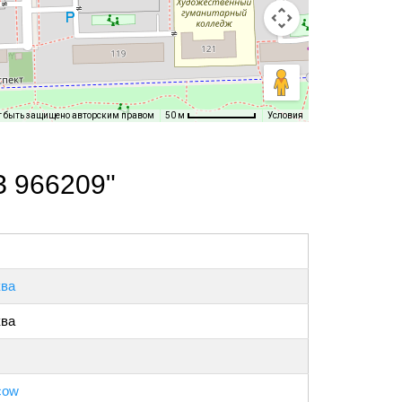
т быть защищено авторским правом
Условия
50 м
З 966209"
ва
ва
cow