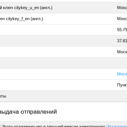
 ключ citykey_u_en (англ.)
Mos
ч citykey_f_en (англ.)
Mosc
55.7
37.8
Моск
Моск
Пунк
оты
выдача отправлений
!
Этого отделения нет в текущей версии электронного
Эталонног