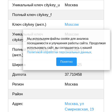
Уникальный ключ citykey_u
Москва
Полный ключ citykey_f
Ключ citykey (англ.)
Moscow
Уникальный ключ
Moscow
Мы используем файлы cookie для анализа
citykey_u_en (англ.)
посещаемости и улучшения работы сайта. Продолжая
использовать сайт, вы соглашаетесь с нашей
Полный ключ citykey_f_en
Moscow, 77
Политикой обработки персональных данных
.
(англ.)
Понятно
Широта
55.736625
Долгота
37.710458
Регион
Москва
Район
Адрес
Москва, ул
Смирновская, 19