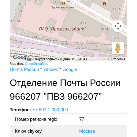
Картографические данные
Условия
50 м
Map tiles:
OpenStreetMap
Почта России
*
Yandex
*
Google
Отделение Почты России
966207 "ПВЗ 966207"
Телефон:
+7 800-1-000-000
Номер региона regid
77
Ключ citykey
Москва