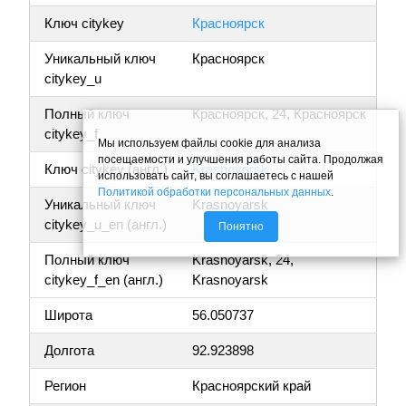
Ключ citykey
Красноярск
Уникальный ключ
Красноярск
citykey_u
Полный ключ
Красноярск, 24, Красноярск
citykey_f
Мы используем файлы cookie для анализа
посещаемости и улучшения работы сайта. Продолжая
Ключ citykey (англ.)
Krasnoyarsk
использовать сайт, вы соглашаетесь с нашей
Политикой обработки персональных данных
.
Уникальный ключ
Krasnoyarsk
citykey_u_en (англ.)
Понятно
Полный ключ
Krasnoyarsk, 24,
citykey_f_en (англ.)
Krasnoyarsk
Широта
56.050737
Долгота
92.923898
Регион
Красноярский край