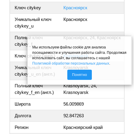
Ключ citykey
Красноярск
Уникальный ключ
Красноярск
citykey_u
Полный ключ
Красноярск, 24, Красноярск
citykey_f
Мы используем файлы cookie для анализа
посещаемости и улучшения работы сайта. Продолжая
Ключ citykey (англ.)
Krasnoyarsk
использовать сайт, вы соглашаетесь с нашей
Политикой обработки персональных данных
.
Уникальный ключ
Krasnoyarsk
citykey_u_en (англ.)
Понятно
Полный ключ
Krasnoyarsk, 24,
citykey_f_en (англ.)
Krasnoyarsk
Широта
56.009869
Долгота
92.847263
Регион
Красноярский край