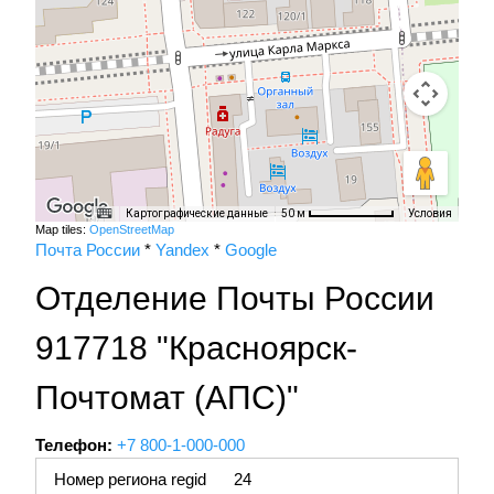
Картографические данные
Условия
50 м
Map tiles:
OpenStreetMap
Почта России
*
Yandex
*
Google
Отделение Почты России
917718 "Красноярск-
Почтомат (АПС)"
Телефон:
+7 800-1-000-000
Номер региона regid
24