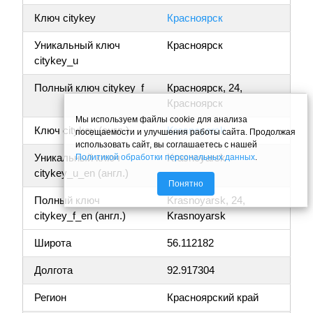
Ключ citykey
Красноярск
Уникальный ключ
Красноярск
citykey_u
Полный ключ citykey_f
Красноярск, 24,
Красноярск
Мы используем файлы cookie для анализа
Ключ citykey (англ.)
Krasnoyarsk
посещаемости и улучшения работы сайта. Продолжая
использовать сайт, вы соглашаетесь с нашей
Уникальный ключ
Krasnoyarsk
Политикой обработки персональных данных
.
citykey_u_en (англ.)
Понятно
Полный ключ
Krasnoyarsk, 24,
citykey_f_en (англ.)
Krasnoyarsk
Широта
56.112182
Долгота
92.917304
Регион
Красноярский край