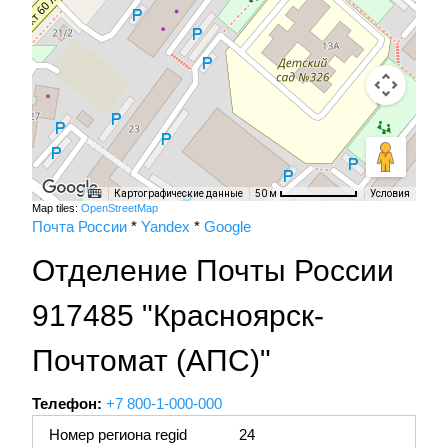
Картографические данные
Условия
50 м
Map tiles:
OpenStreetMap
Почта России
*
Yandex
*
Google
Отделение Почты России
917485 "Красноярск-
Почтомат (АПС)"
Телефон:
+7 800-1-000-000
Номер региона regid
24