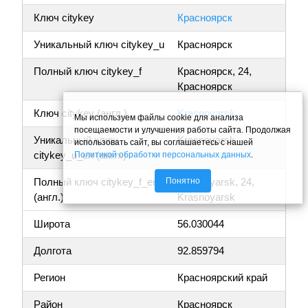
Ключ citykey
Красноярск
Уникальный ключ citykey_u
Красноярск
Полный ключ citykey_f
Красноярск, 24,
Красноярск
Ключ citykey (англ.)
Krasnoyarsk
Мы используем файлы cookie для анализа
посещаемости и улучшения работы сайта. Продолжая
Уникальный ключ
Krasnoyarsk
использовать сайт, вы соглашаетесь с нашей
citykey_u_en (англ.)
Политикой обработки персональных данных
.
Понятно
Полный ключ citykey_f_en
Krasnoyarsk, 24,
(англ.)
Krasnoyarsk
Широта
56.030044
Долгота
92.859794
Регион
Красноярский край
Район
Красноярск