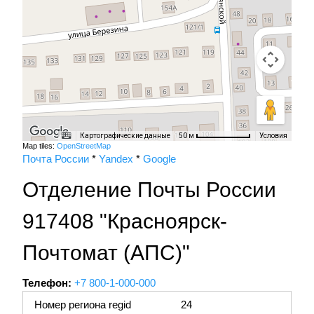
Картографические данные
Условия
50 м
Map tiles:
OpenStreetMap
Почта России
*
Yandex
*
Google
Отделение Почты России
917408 "Красноярск-
Почтомат (АПС)"
Телефон:
+7 800-1-000-000
Номер региона regid
24