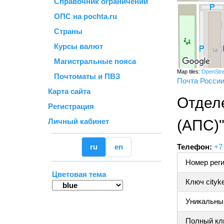
Справочник ограничений
ОПС на pochta.ru
Страны
Курсы валют
Магистральные пояса
Map tiles:
OpenStr
Почтоматы и ПВЗ
Почта Росси
Карта сайта
Отдел
Регистрация
Личный кабинет
(АПС)
ru
en
Телефон:
+7
Номер реги
Цветовая тема
Ключ cityk
Уникальный
Полный клю