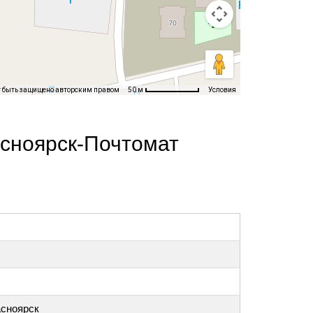
т быть защищено авторским правом
Условия
50 м
асноярск-Почтомат
асноярск