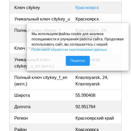
Ключ citykey
Красноярск
Уникальный ключ citykey_u
Красноярск
Полный ключ citykey_f
Красноярск, 24,
Мы используем файлы cookie для анализа
Красноярск
посещаемости и улучшения работы сайта. Продолжая
использовать сайт, вы соглашаетесь с нашей
Ключ citykey (англ.)
Krasnoyarsk
Политикой обработки персональных данных
.
Уникальный ключ
Krasnoyarsk
Понятно
citykey_u_en (англ.)
Полный ключ citykey_f_en
Krasnoyarsk, 24,
(англ.)
Krasnoyarsk
Широта
55.990408
Долгота
92.951764
Регион
Красноярский край
Район
Красноярск