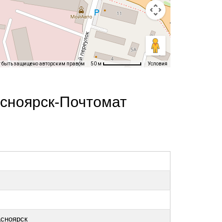
т быть защищено авторским правом
Условия
50 м
асноярск-Почтомат
асноярск