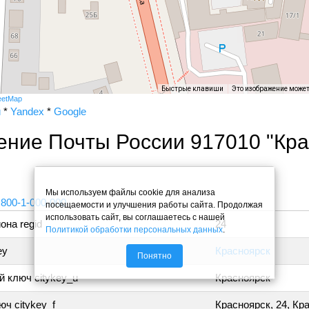
Быстрые клавиши
Это изображение може
eetMap
и
*
Yandex
*
Google
ение Почты России 917010 "Кр
"
Мы используем файлы cookie для анализа
 800-1-000-000
посещаемости и улучшения работы сайта. Продолжая
использовать сайт, вы соглашаетесь с нашей
она regid
24
Политикой обработки персональных данных
.
ey
Красноярск
Понятно
 ключ citykey_u
Красноярск
ч citykey_f
Красноярск, 24, Кр