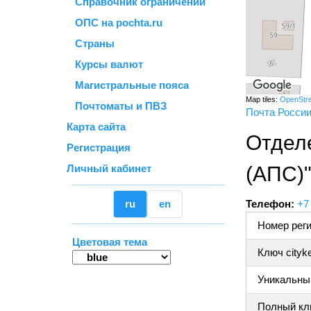
Справочник ограничений
ОПС на pochta.ru
Страны
Курсы валют
Магистральные пояса
Map tiles:
OpenStr
Почтоматы и ПВЗ
Почта Росси
Карта сайта
Отдел
Регистрация
Личный кабинет
(АПС)
ru
en
Телефон:
+7
Номер реги
Цветовая тема
Ключ cityk
Уникальный
Полный клю