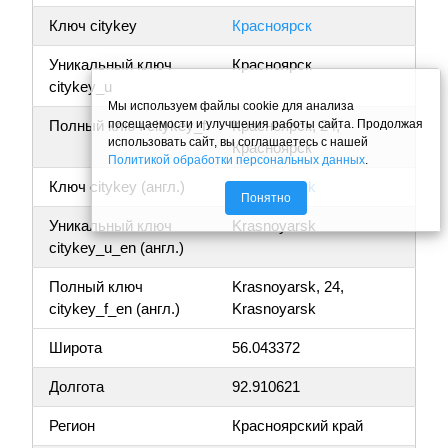
Ключ citykey
Красноярск
Уникальный ключ
Красноярск
citykey_u
Мы используем файлы cookie для анализа
посещаемости и улучшения работы сайта. Продолжая
Полный ключ citykey_f
Красноярск, 24,
использовать сайт, вы соглашаетесь с нашей
Красноярск
Политикой обработки персональных данных
.
Ключ citykey (англ.)
Krasnoyarsk
Понятно
Уникальный ключ
Krasnoyarsk
citykey_u_en (англ.)
Полный ключ
Krasnoyarsk, 24,
citykey_f_en (англ.)
Krasnoyarsk
Широта
56.043372
Долгота
92.910621
Регион
Красноярский край