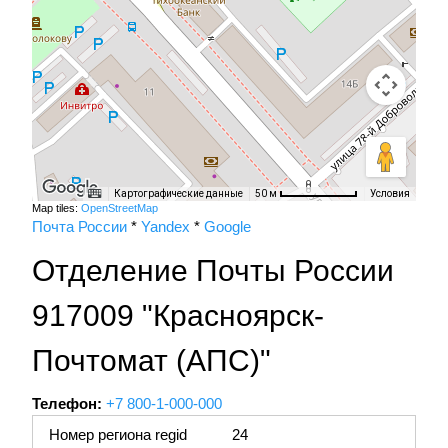
Картографические данные
Условия
50 м
Map tiles:
OpenStreetMap
Почта России
*
Yandex
*
Google
Отделение Почты России
917009 "Красноярск-
Почтомат (АПС)"
Телефон:
+7 800-1-000-000
Номер региона regid
24