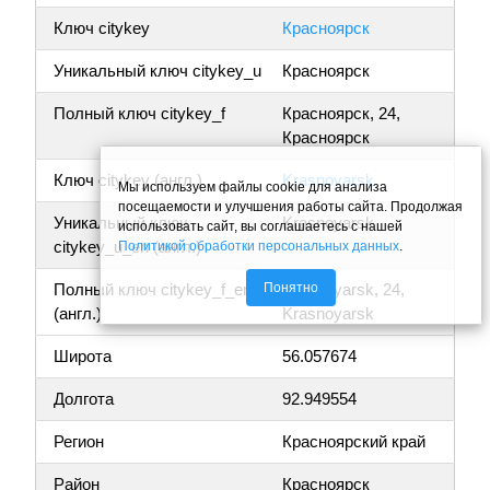
Ключ citykey
Красноярск
Уникальный ключ citykey_u
Красноярск
Полный ключ citykey_f
Красноярск, 24,
Красноярск
Ключ citykey (англ.)
Krasnoyarsk
Мы используем файлы cookie для анализа
посещаемости и улучшения работы сайта. Продолжая
Уникальный ключ
Krasnoyarsk
использовать сайт, вы соглашаетесь с нашей
citykey_u_en (англ.)
Политикой обработки персональных данных
.
Понятно
Полный ключ citykey_f_en
Krasnoyarsk, 24,
(англ.)
Krasnoyarsk
Широта
56.057674
Долгота
92.949554
Регион
Красноярский край
Район
Красноярск