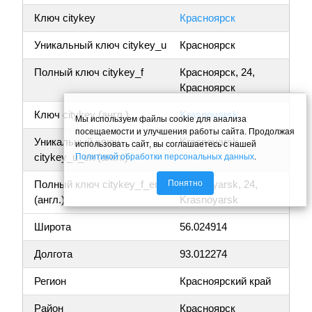
Ключ citykey
Красноярск
Уникальный ключ citykey_u
Красноярск
Полный ключ citykey_f
Красноярск, 24,
Красноярск
Ключ citykey (англ.)
Krasnoyarsk
Мы используем файлы cookie для анализа
посещаемости и улучшения работы сайта. Продолжая
Уникальный ключ
Krasnoyarsk
использовать сайт, вы соглашаетесь с нашей
citykey_u_en (англ.)
Политикой обработки персональных данных
.
Понятно
Полный ключ citykey_f_en
Krasnoyarsk, 24,
(англ.)
Krasnoyarsk
Широта
56.024914
Долгота
93.012274
Регион
Красноярский край
Район
Красноярск