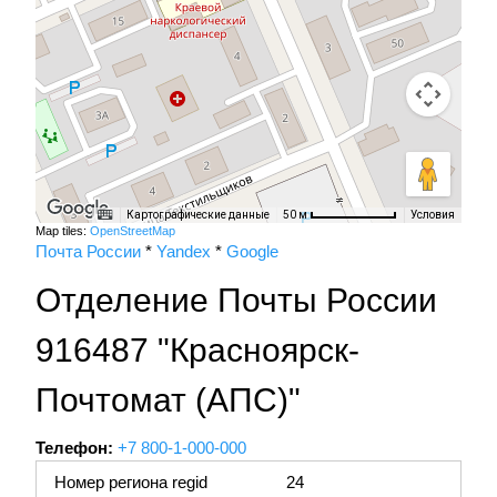
Картографические данные
Условия
50 м
Map tiles:
OpenStreetMap
Почта России
*
Yandex
*
Google
Отделение Почты России
916487 "Красноярск-
Почтомат (АПС)"
Телефон:
+7 800-1-000-000
Номер региона regid
24