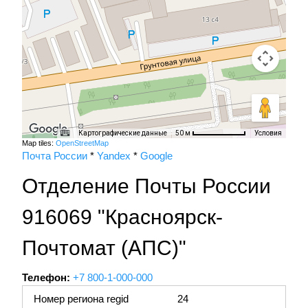
Картографические данные
Условия
50 м
Map tiles:
OpenStreetMap
Почта России
*
Yandex
*
Google
Отделение Почты России
916069 "Красноярск-
Почтомат (АПС)"
Телефон:
+7 800-1-000-000
Номер региона regid
24