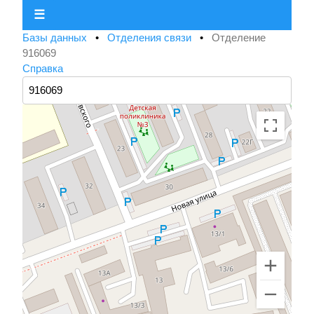
☰
Базы данных
•
Отделения связи
•
Отделение
916069
Справка