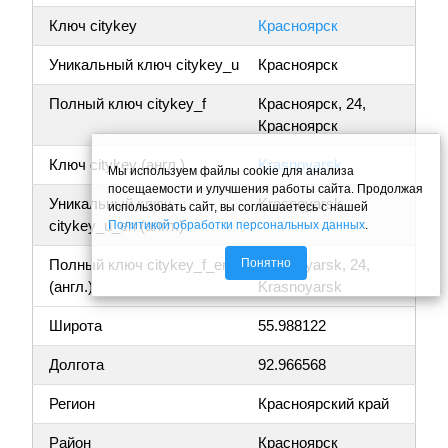
Ключ citykey
Красноярск
Уникальный ключ citykey_u
Красноярск
Полный ключ citykey_f
Красноярск, 24,
Красноярск
Ключ citykey (англ.)
Krasnoyarsk
Мы используем файлы cookie для анализа
посещаемости и улучшения работы сайта. Продолжая
Уникальный ключ
Krasnoyarsk
использовать сайт, вы соглашаетесь с нашей
citykey_u_en (англ.)
Политикой обработки персональных данных
.
Понятно
Полный ключ citykey_f_en
Krasnoyarsk, 24,
(англ.)
Krasnoyarsk
Широта
55.988122
Долгота
92.966568
Регион
Красноярский край
Район
Красноярск