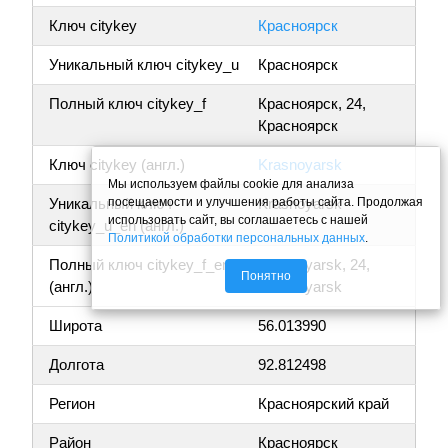
Ключ citykey
Красноярск
Уникальный ключ citykey_u
Красноярск
Полный ключ citykey_f
Красноярск, 24,
Красноярск
Ключ citykey (англ.)
Krasnoyarsk
Мы используем файлы cookie для анализа
посещаемости и улучшения работы сайта. Продолжая
Уникальный ключ
Krasnoyarsk
использовать сайт, вы соглашаетесь с нашей
citykey_u_en (англ.)
Политикой обработки персональных данных
.
Полный ключ citykey_f_en
Krasnoyarsk, 24,
Понятно
(англ.)
Krasnoyarsk
Широта
56.013990
Долгота
92.812498
Регион
Красноярский край
Район
Красноярск