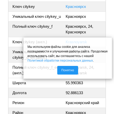
Ключ citykey
Красноярск
Уникальный ключ citykey_u
Красноярск
Полный ключ citykey_f
Красноярск, 24,
Красноярск
Ключ citykey (англ.)
Krasnoyarsk
Мы используем файлы cookie для анализа
посещаемости и улучшения работы сайта. Продолжая
Уникальный ключ
Krasnoyarsk
использовать сайт, вы соглашаетесь с нашей
citykey_u_en (англ.)
Политикой обработки персональных данных
.
Полный ключ citykey_f_en
Krasnoyarsk, 24,
Понятно
(англ.)
Krasnoyarsk
Широта
55.990363
Долгота
92.886133
Регион
Красноярский край
Район
Красноярск