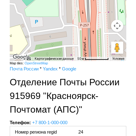
Картографические данные
Условия
50 м
Map tiles:
OpenStreetMap
Почта России
*
Yandex
*
Google
Отделение Почты России
915969 "Красноярск-
Почтомат (АПС)"
Телефон:
+7 800-1-000-000
Номер региона regid
24