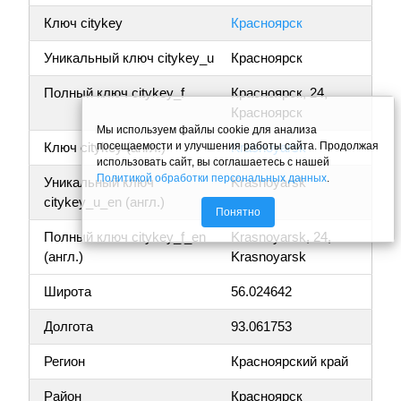
Ключ citykey
Красноярск
Уникальный ключ citykey_u
Красноярск
Полный ключ citykey_f
Красноярск, 24,
Красноярск
Мы используем файлы cookie для анализа
посещаемости и улучшения работы сайта. Продолжая
Ключ citykey (англ.)
Krasnoyarsk
использовать сайт, вы соглашаетесь с нашей
Политикой обработки персональных данных
.
Уникальный ключ
Krasnoyarsk
citykey_u_en (англ.)
Понятно
Полный ключ citykey_f_en
Krasnoyarsk, 24,
(англ.)
Krasnoyarsk
Широта
56.024642
Долгота
93.061753
Регион
Красноярский край
Район
Красноярск