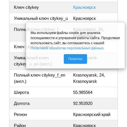
Ключ citykey
Красноярск
Уникальный ключ citykey_u
Красноярск
Полный ключ citykey_f
Красноярск, 24,
Мы используем файлы cookie для анализа
Красноярск
посещаемости и улучшения работы сайта. Продолжая
использовать сайт, вы соглашаетесь с нашей
Ключ citykey (англ.)
Krasnoyarsk
Политикой обработки персональных данных
.
Уникальный ключ
Krasnoyarsk
Понятно
citykey_u_en (англ.)
Полный ключ citykey_f_en
Krasnoyarsk, 24,
(англ.)
Krasnoyarsk
Широта
55.985564
Долгота
92.953920
Регион
Красноярский край
Район
Красноярск