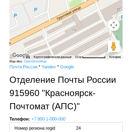
Картографические данные
Условия
50 м
Map tiles:
OpenStreetMap
Почта России
*
Yandex
*
Google
Отделение Почты России
915960 "Красноярск-
Почтомат (АПС)"
Телефон:
+7 800-1-000-000
Номер региона regid
24