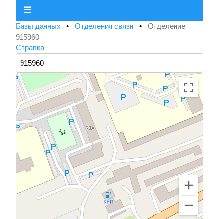
☰
Базы данных
•
Отделения связи
•
Отделение
915960
Справка