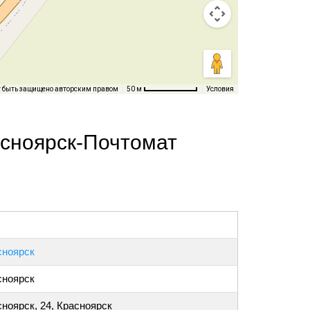
т быть защищено авторским правом
Условия
50 м
асноярск-Почтомат
сноярск
сноярск
ноярск, 24, Красноярск