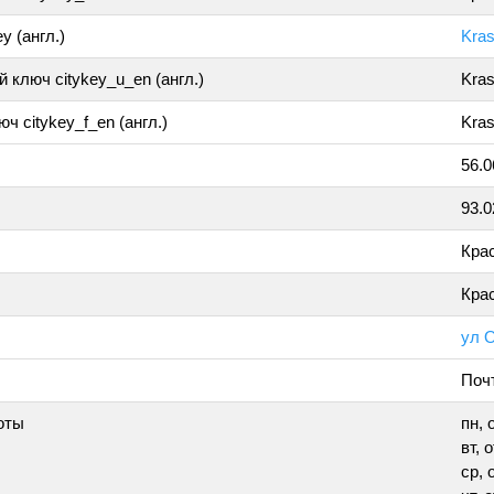
y (англ.)
Kra
 ключ citykey_u_en (англ.)
Kra
ч citykey_f_en (англ.)
Kras
56.
93.
Кра
Кра
ул 
Поч
оты
пн, 
вт, 
ср, 