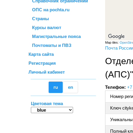
Справочник ограничений
ОПС на pochta.ru
Страны
Курсы валют
Магистральные пояса
Map tiles:
OpenStr
Почтоматы и ПВЗ
Почта Росси
Карта сайта
Отдел
Регистрация
Личный кабинет
(АПС)
ru
en
Телефон:
+7
Номер реги
Цветовая тема
Ключ cityk
Уникальный
Полный клю