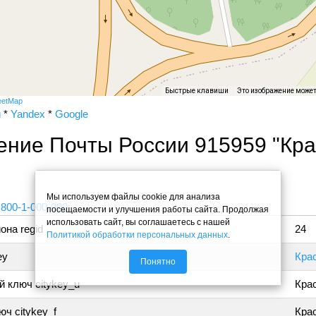
Быстрые клавиши
Это изображение може
eetMap
и
*
Yandex
*
Google
ение Почты России 915959 "Кр
"
Мы используем файлы cookie для анализа
 800-1-000-000
посещаемости и улучшения работы сайта. Продолжая
использовать сайт, вы соглашаетесь с нашей
она regid
24
Политикой обработки персональных данных
.
ey
Кра
Понятно
 ключ citykey_u
Кра
ч citykey_f
Крас