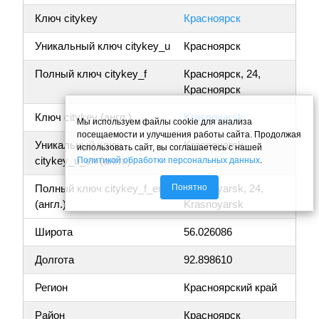
Ключ citykey
Красноярск
Уникальный ключ citykey_u
Красноярск
Полный ключ citykey_f
Красноярск, 24,
Красноярск
Ключ citykey (англ.)
Krasnoyarsk
Мы используем файлы cookie для анализа
посещаемости и улучшения работы сайта. Продолжая
Уникальный ключ
Krasnoyarsk
использовать сайт, вы соглашаетесь с нашей
citykey_u_en (англ.)
Политикой обработки персональных данных
.
Понятно
Полный ключ citykey_f_en
Krasnoyarsk, 24,
(англ.)
Krasnoyarsk
Широта
56.026086
Долгота
92.898610
Регион
Красноярский край
Район
Красноярск