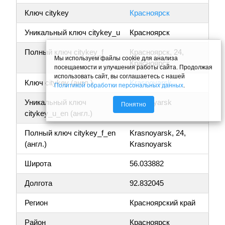
Ключ citykey
Красноярск
Уникальный ключ citykey_u
Красноярск
Полный ключ citykey_f
Красноярск, 24,
Мы используем файлы cookie для анализа
Красноярск
посещаемости и улучшения работы сайта. Продолжая
использовать сайт, вы соглашаетесь с нашей
Ключ citykey (англ.)
Krasnoyarsk
Политикой обработки персональных данных
.
Уникальный ключ
Krasnoyarsk
Понятно
citykey_u_en (англ.)
Полный ключ citykey_f_en
Krasnoyarsk, 24,
(англ.)
Krasnoyarsk
Широта
56.033882
Долгота
92.832045
Регион
Красноярский край
Район
Красноярск