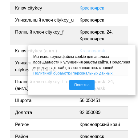
Ключ citykey
Красноярск
Уникальный ключ citykey_u
Красноярск
Полный ключ citykey_f
Красноярск, 24,
Красноярск
Ключ citykey (англ.)
Krasnoyarsk
Мы используем файлы cookie для анализа
посещаемости и улучшения работы сайта. Продолжая
Уникальный ключ
Krasnoyarsk
использовать сайт, вы соглашаетесь с нашей
citykey_u_en (англ.)
Политикой обработки персональных данных
.
Полный ключ citykey_f_en
Krasnoyarsk, 24,
Понятно
(англ.)
Krasnoyarsk
Широта
56.050451
Долгота
92.950039
Регион
Красноярский край
Район
Красноярск