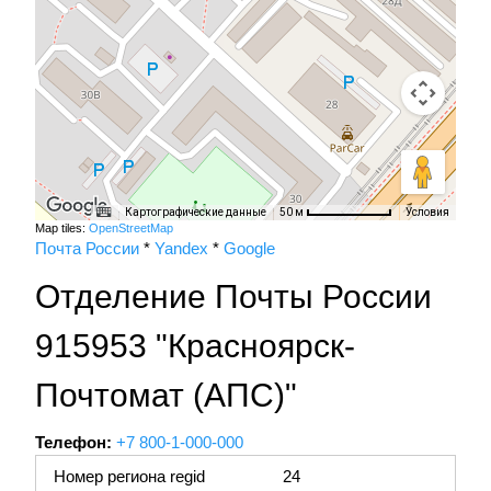
Картографические данные
Условия
50 м
Map tiles:
OpenStreetMap
Почта России
*
Yandex
*
Google
Отделение Почты России
915953 "Красноярск-
Почтомат (АПС)"
Телефон:
+7 800-1-000-000
Номер региона regid
24