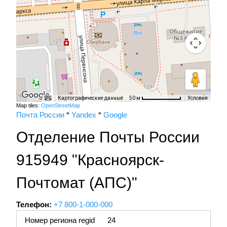
Картографические данные
Условия
50 м
Map tiles:
OpenStreetMap
Почта России
*
Yandex
*
Google
Отделение Почты России
915949 "Красноярск-
Почтомат (АПС)"
Телефон:
+7 800-1-000-000
Номер региона regid
24