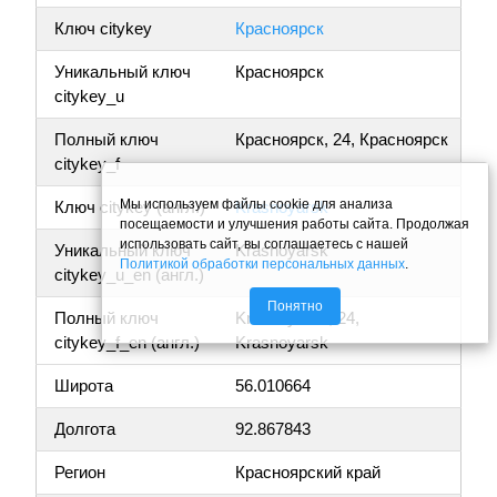
Ключ citykey
Красноярск
Уникальный ключ
Красноярск
citykey_u
Полный ключ
Красноярск, 24, Красноярск
citykey_f
Мы используем файлы cookie для анализа
Ключ citykey (англ.)
Krasnoyarsk
посещаемости и улучшения работы сайта. Продолжая
использовать сайт, вы соглашаетесь с нашей
Уникальный ключ
Krasnoyarsk
Политикой обработки персональных данных
.
citykey_u_en (англ.)
Понятно
Полный ключ
Krasnoyarsk, 24,
citykey_f_en (англ.)
Krasnoyarsk
Широта
56.010664
Долгота
92.867843
Регион
Красноярский край