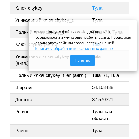
Ключ citykey
Тула
Уникальный ключ citykey_u
Тула
Полный ключ citykey_f
Тула, 71, Тула
Мы используем файлы cookie для анализа
посещаемости и улучшения работы сайта. Продолжая
использовать сайт, вы соглашаетесь с нашей
Ключ citykey (англ.)
Tula
Политикой обработки персональных данных
.
Уникальный ключ citykey_u_en
Tula
Понятно
(англ.)
Полный ключ citykey_f_en (англ.)
Tula, 71, Tula
Широта
54.168488
Долгота
37.570321
Регион
Тульская
область
Район
Тула