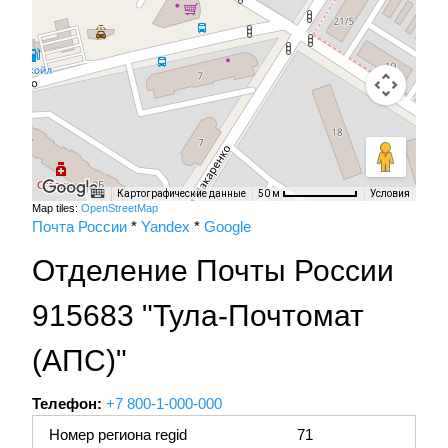
Картографические данные
Условия
50 м
Map tiles:
OpenStreetMap
Почта России
*
Yandex
*
Google
Отделение Почты России
915683 "Тула-Почтомат
(АПС)"
Телефон:
+7 800-1-000-000
Номер региона regid
71