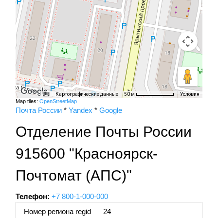
Картографические данные
Условия
50 м
Map tiles:
OpenStreetMap
Почта России
*
Yandex
*
Google
Отделение Почты России
915600 "Красноярск-
Почтомат (АПС)"
Телефон:
+7 800-1-000-000
Номер региона regid
24