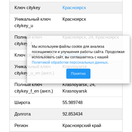
Ключ citykey
Красноярск
Уникальный ключ
Красноярск
citykey_u
Полный ключ
Красноярск, 24, Красноярск
citykey_f
Мы используем файлы cookie для анализа
посещаемости и улучшения работы сайта. Продолжая
Ключ citykey (англ.)
Krasnoyarsk
использовать сайт, вы соглашаетесь с нашей
Политикой обработки персональных данных
.
Уникальный ключ
Krasnoyarsk
citykey_u_en (англ.)
Понятно
Полный ключ
Krasnoyarsk, 24,
citykey_f_en (англ.)
Krasnoyarsk
Широта
55.989748
Долгота
92.853434
Регион
Красноярский край