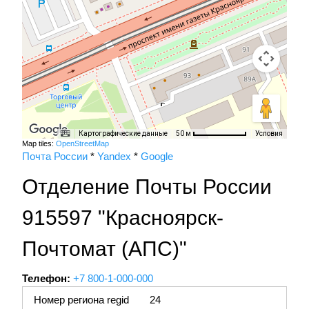
Картографические данные
Условия
50 м
Map tiles:
OpenStreetMap
Почта России
*
Yandex
*
Google
Отделение Почты России
915597 "Красноярск-
Почтомат (АПС)"
Телефон:
+7 800-1-000-000
Номер региона regid
24