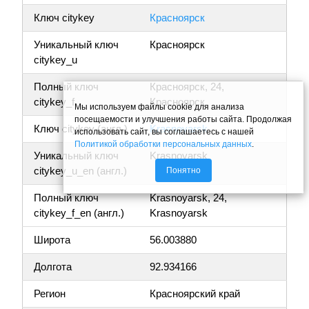
Ключ citykey
Красноярск
Уникальный ключ
Красноярск
citykey_u
Полный ключ
Красноярск, 24,
citykey_f
Красноярск
Мы используем файлы cookie для анализа
посещаемости и улучшения работы сайта. Продолжая
Ключ citykey (англ.)
Krasnoyarsk
использовать сайт, вы соглашаетесь с нашей
Политикой обработки персональных данных
.
Уникальный ключ
Krasnoyarsk
citykey_u_en (англ.)
Понятно
Полный ключ
Krasnoyarsk, 24,
citykey_f_en (англ.)
Krasnoyarsk
Широта
56.003880
Долгота
92.934166
Регион
Красноярский край