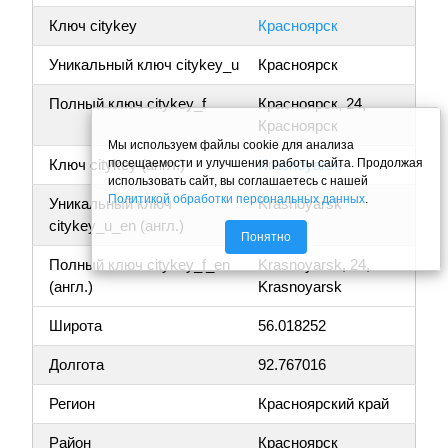
Ключ citykey
Красноярск
Уникальный ключ citykey_u
Красноярск
Полный ключ citykey_f
Красноярск, 24,
Красноярск
Мы используем файлы cookie для анализа
посещаемости и улучшения работы сайта. Продолжая
Ключ citykey (англ.)
Krasnoyarsk
использовать сайт, вы соглашаетесь с нашей
Политикой обработки персональных данных
.
Уникальный ключ
Krasnoyarsk
citykey_u_en (англ.)
Понятно
Полный ключ citykey_f_en
Krasnoyarsk, 24,
(англ.)
Krasnoyarsk
Широта
56.018252
Долгота
92.767016
Регион
Красноярский край
Район
Красноярск