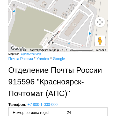
Картографические данные
Условия
50 м
Map tiles:
OpenStreetMap
Почта России
*
Yandex
*
Google
Отделение Почты России
915596 "Красноярск-
Почтомат (АПС)"
Телефон:
+7 800-1-000-000
Номер региона regid
24