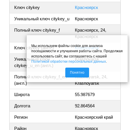
Ключ citykey
Красноярск
Уникальный ключ citykey_u
Красноярск
Полный ключ citykey_f
Красноярск, 24,
Красноярск
Мы используем файлы cookie для анализа
Ключ citykey (англ.)
Krasnoyarsk
посещаемости и улучшения работы сайта. Продолжая
использовать сайт, вы соглашаетесь с нашей
Уникальный ключ
Krasnoyarsk
Политикой обработки персональных данных
.
citykey_u_en (англ.)
Понятно
Полный ключ citykey_f_en
Krasnoyarsk, 24,
(англ.)
Krasnoyarsk
Широта
55.987679
Долгота
92.864564
Регион
Красноярский край
Район
Красноярск