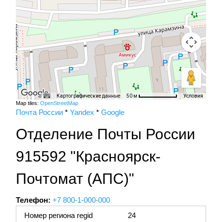
Картографические данные
Условия
50 м
Map tiles:
OpenStreetMap
Почта России
*
Yandex
*
Google
Отделение Почты России
915592 "Красноярск-
Почтомат (АПС)"
Телефон:
+7 800-1-000-000
Номер региона regid
24