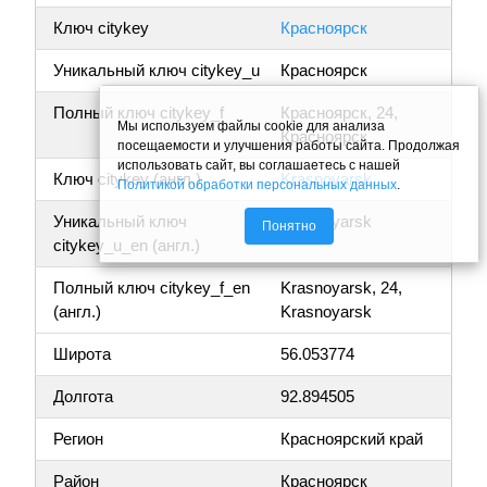
Ключ citykey
Красноярск
Уникальный ключ citykey_u
Красноярск
Полный ключ citykey_f
Красноярск, 24,
Мы используем файлы cookie для анализа
Красноярск
посещаемости и улучшения работы сайта. Продолжая
использовать сайт, вы соглашаетесь с нашей
Ключ citykey (англ.)
Krasnoyarsk
Политикой обработки персональных данных
.
Уникальный ключ
Krasnoyarsk
Понятно
citykey_u_en (англ.)
Полный ключ citykey_f_en
Krasnoyarsk, 24,
(англ.)
Krasnoyarsk
Широта
56.053774
Долгота
92.894505
Регион
Красноярский край
Район
Красноярск