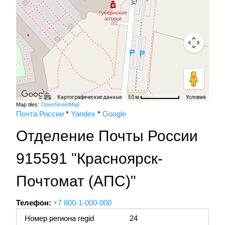
Картографические данные
Условия
50 м
Map tiles:
OpenStreetMap
Почта России
*
Yandex
*
Google
Отделение Почты России
915591 "Красноярск-
Почтомат (АПС)"
Телефон:
+7 800-1-000-000
Номер региона regid
24