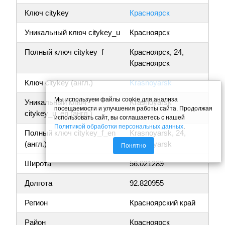
Ключ citykey
Красноярск
Уникальный ключ citykey_u
Красноярск
Полный ключ citykey_f
Красноярск, 24,
Красноярск
Ключ citykey (англ.)
Krasnoyarsk
Мы используем файлы cookie для анализа
Уникальный ключ
Krasnoyarsk
посещаемости и улучшения работы сайта. Продолжая
citykey_u_en (англ.)
использовать сайт, вы соглашаетесь с нашей
Политикой обработки персональных данных
.
Полный ключ citykey_f_en
Krasnoyarsk, 24,
(англ.)
Krasnoyarsk
Понятно
Широта
56.021289
Долгота
92.820955
Регион
Красноярский край
Район
Красноярск