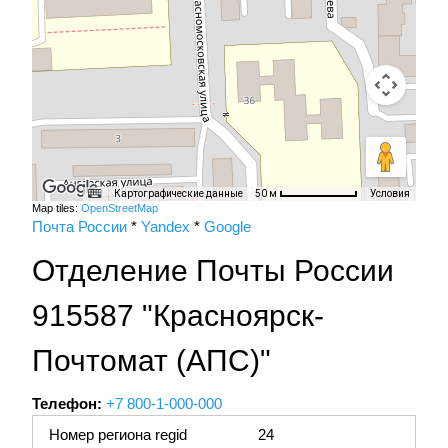
Картографические данные
Условия
50 м
Map tiles:
OpenStreetMap
Почта России
*
Yandex
*
Google
Отделение Почты России
915587 "Красноярск-
Почтомат (АПС)"
Телефон:
+7 800-1-000-000
Номер региона regid
24