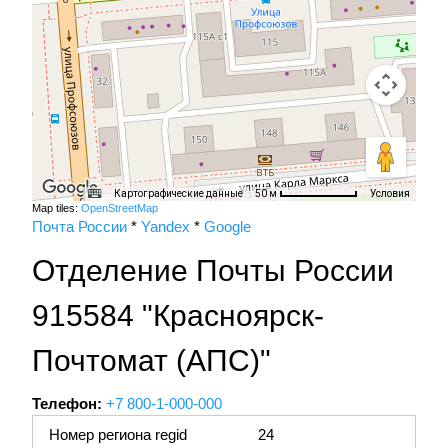
Картографические данные
Условия
50 м
Map tiles:
OpenStreetMap
Почта России
*
Yandex
*
Google
Отделение Почты России
915584 "Красноярск-
Почтомат (АПС)"
Телефон:
+7 800-1-000-000
Номер региона regid
24