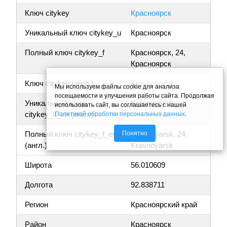
Ключ citykey
Красноярск
Уникальный ключ citykey_u
Красноярск
Полный ключ citykey_f
Красноярск, 24,
Красноярск
Ключ citykey (англ.)
Krasnoyarsk
Мы используем файлы cookie для анализа
посещаемости и улучшения работы сайта. Продолжая
Уникальный ключ
Krasnoyarsk
использовать сайт, вы соглашаетесь с нашей
citykey_u_en (англ.)
Политикой обработки персональных данных
.
Понятно
Полный ключ citykey_f_en
Krasnoyarsk, 24,
(англ.)
Krasnoyarsk
Широта
56.010609
Долгота
92.838711
Регион
Красноярский край
Район
Красноярск