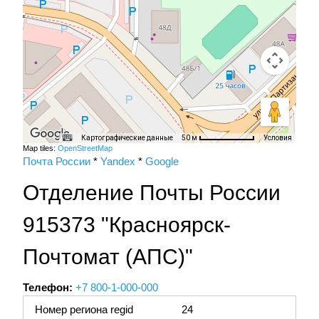
Картографические данные
Условия
50 м
Map tiles:
OpenStreetMap
Почта России
*
Yandex
*
Google
Отделение Почты России
915373 "Красноярск-
Почтомат (АПС)"
Телефон:
+7 800-1-000-000
Номер региона regid
24