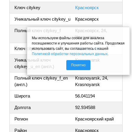
Ключ citykey
Красноярск
Уникальный ключ citykey_u
Красноярск
Полный ключ citykey_f
Красноярск, 24,
Красноярск
Мы используем файлы cookie для анализа
посещаемости и улучшения работы сайта. Продолжая
Ключ citykey (англ.)
Krasnoyarsk
использовать сайт, вы соглашаетесь с нашей
Политикой обработки персональных данных
.
Уникальный ключ
Krasnoyarsk
Понятно
citykey_u_en (англ.)
Полный ключ citykey_f_en
Krasnoyarsk, 24,
(англ.)
Krasnoyarsk
Широта
56.041194
Долгота
92.934588
Регион
Красноярский край
Район
Красноярск