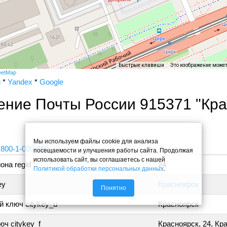
Быстрые клавиши
Это изображение може
eetMap
и
*
Yandex
*
Google
ение Почты России 915371 "Кр
"
Мы используем файлы cookie для анализа
 800-1-000-000
посещаемости и улучшения работы сайта. Продолжая
использовать сайт, вы соглашаетесь с нашей
она regid
24
Политикой обработки персональных данных
.
ey
Красноярск
Понятно
 ключ citykey_u
Красноярск
ч citykey_f
Красноярск, 24, Кр