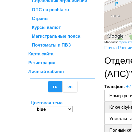
Справочник ограничений
ОПС на pochta.ru
Страны
Курсы валют
Магистральные пояса
Map tiles:
OpenStr
Почтоматы и ПВЗ
Почта Росси
Карта сайта
Отдел
Регистрация
Личный кабинет
(АПС)
ru
en
Телефон:
+7
Номер реги
Цветовая тема
Ключ cityk
Уникальный
Полный клю