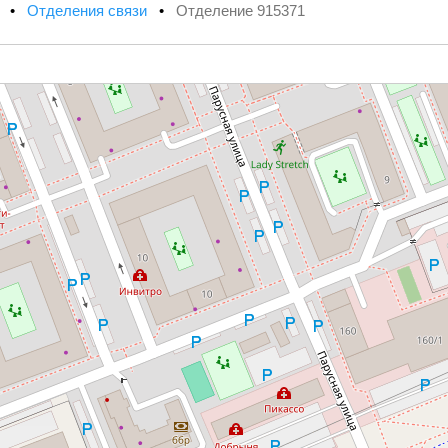
х
•
Отделения связи
•
Отделение 915371