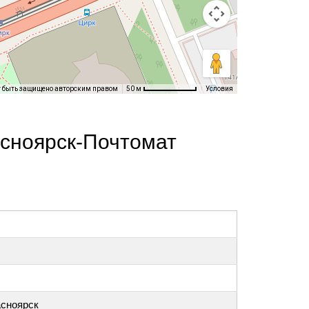
т быть защищено авторским правом
Условия
50 м
асноярск-Почтомат
асноярск