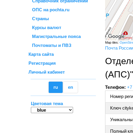
Справочник ограничений
ОПС на pochta.ru
Страны
Курсы валют
Магистральные пояса
Map tiles:
OpenStr
Почтоматы и ПВЗ
Почта Росси
Карта сайта
Отдел
Регистрация
Личный кабинет
(АПС)
ru
en
Телефон:
+7
Номер реги
Цветовая тема
Ключ cityk
Уникальный
Полный клю