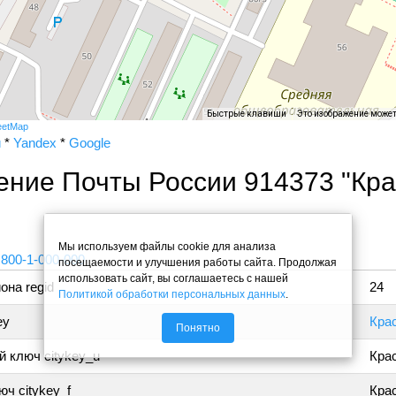
Быстрые клавиши
Это изображение може
eetMap
и
*
Yandex
*
Google
ение Почты России 914373 "Кр
"
Мы используем файлы cookie для анализа
 800-1-000-000
посещаемости и улучшения работы сайта. Продолжая
использовать сайт, вы соглашаетесь с нашей
она regid
24
Политикой обработки персональных данных
.
ey
Кра
Понятно
 ключ citykey_u
Кра
ч citykey_f
Крас