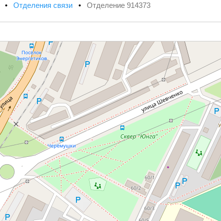
х
•
Отделения связи
•
Отделение 914373