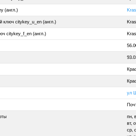
y (англ.)
Kra
 ключ citykey_u_en (англ.)
Kra
ч citykey_f_en (англ.)
Kras
56.
93.
Кра
Кра
ул 
Поч
оты
пн,
вт, 
ср, 