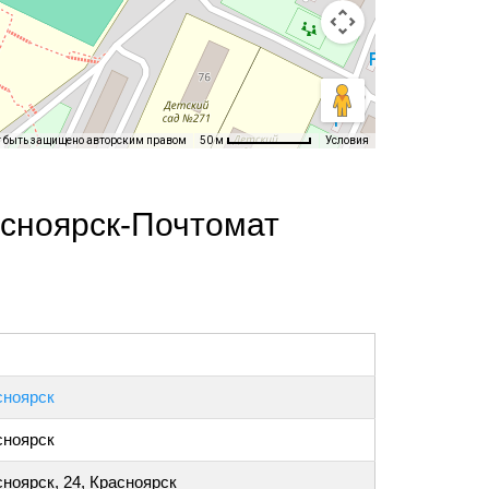
т быть защищено авторским правом
Условия
50 м
асноярск-Почтомат
сноярск
сноярск
ноярск, 24, Красноярск