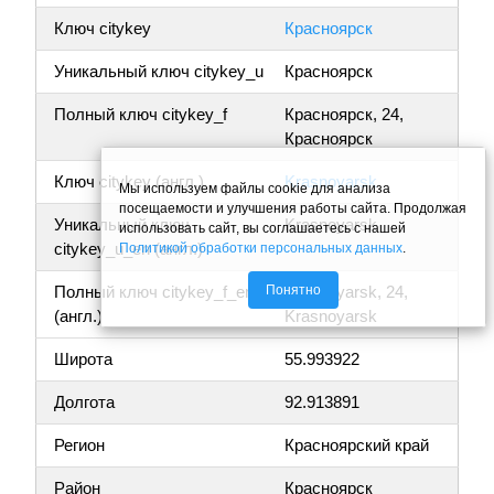
Ключ citykey
Красноярск
Уникальный ключ citykey_u
Красноярск
Полный ключ citykey_f
Красноярск, 24,
Красноярск
Ключ citykey (англ.)
Krasnoyarsk
Мы используем файлы cookie для анализа
посещаемости и улучшения работы сайта. Продолжая
Уникальный ключ
Krasnoyarsk
использовать сайт, вы соглашаетесь с нашей
citykey_u_en (англ.)
Политикой обработки персональных данных
.
Понятно
Полный ключ citykey_f_en
Krasnoyarsk, 24,
(англ.)
Krasnoyarsk
Широта
55.993922
Долгота
92.913891
Регион
Красноярский край
Район
Красноярск