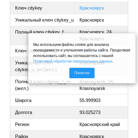
Ключ citykey
Красноярск
Уникальный ключ citykey_u
Красноярск
Полный ключ citykey_f
Красноярск, 24,
Красноярск
Мы используем файлы cookie для анализа
посещаемости и улучшения работы сайта. Продолжая
Ключ citykey (англ.)
Krasnoyarsk
использовать сайт, вы соглашаетесь с нашей
Политикой обработки персональных данных
.
Уникальный ключ
Krasnoyarsk
citykey_u_en (англ.)
Понятно
Полный ключ citykey_f_en
Krasnoyarsk, 24,
(англ.)
Krasnoyarsk
Широта
55.999903
Долгота
93.025273
Регион
Красноярский край
Район
Красноярск