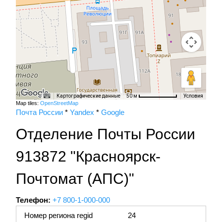
Картографические данные
Условия
50 м
Map tiles:
OpenStreetMap
Почта России
*
Yandex
*
Google
Отделение Почты России
913872 "Красноярск-
Почтомат (АПС)"
Телефон:
+7 800-1-000-000
Номер региона regid
24