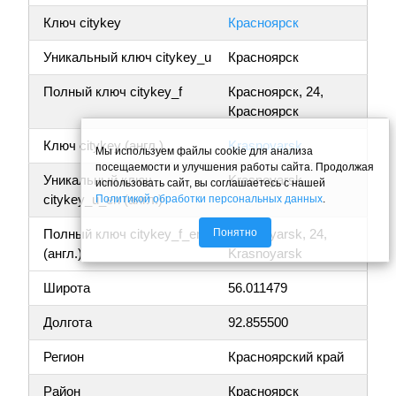
Ключ citykey
Красноярск
Уникальный ключ citykey_u
Красноярск
Полный ключ citykey_f
Красноярск, 24,
Красноярск
Ключ citykey (англ.)
Krasnoyarsk
Мы используем файлы cookie для анализа
посещаемости и улучшения работы сайта. Продолжая
Уникальный ключ
Krasnoyarsk
использовать сайт, вы соглашаетесь с нашей
citykey_u_en (англ.)
Политикой обработки персональных данных
.
Понятно
Полный ключ citykey_f_en
Krasnoyarsk, 24,
(англ.)
Krasnoyarsk
Широта
56.011479
Долгота
92.855500
Регион
Красноярский край
Район
Красноярск