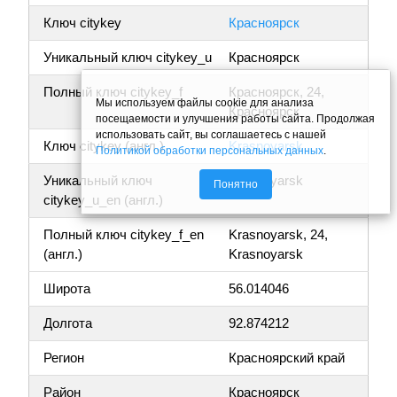
Ключ citykey
Красноярск
Уникальный ключ citykey_u
Красноярск
Полный ключ citykey_f
Красноярск, 24,
Мы используем файлы cookie для анализа
Красноярск
посещаемости и улучшения работы сайта. Продолжая
использовать сайт, вы соглашаетесь с нашей
Ключ citykey (англ.)
Krasnoyarsk
Политикой обработки персональных данных
.
Уникальный ключ
Krasnoyarsk
Понятно
citykey_u_en (англ.)
Полный ключ citykey_f_en
Krasnoyarsk, 24,
(англ.)
Krasnoyarsk
Широта
56.014046
Долгота
92.874212
Регион
Красноярский край
Район
Красноярск