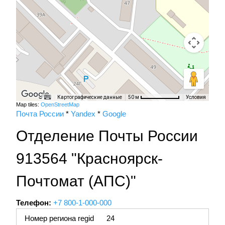
Картографические данные
Условия
50 м
Map tiles:
OpenStreetMap
Почта России
*
Yandex
*
Google
Отделение Почты России
913564 "Красноярск-
Почтомат (АПС)"
Телефон:
+7 800-1-000-000
Номер региона regid
24