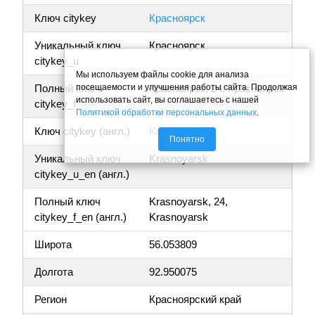
Ключ citykey
Красноярск
Уникальный ключ
Красноярск
citykey_u
Мы используем файлы cookie для анализа
посещаемости и улучшения работы сайта. Продолжая
Полный ключ
Красноярск, 24, Красноярск
использовать сайт, вы соглашаетесь с нашей
citykey_f
Политикой обработки персональных данных
.
Ключ citykey (англ.)
Krasnoyarsk
Понятно
Уникальный ключ
Krasnoyarsk
citykey_u_en (англ.)
Полный ключ
Krasnoyarsk, 24,
citykey_f_en (англ.)
Krasnoyarsk
Широта
56.053809
Долгота
92.950075
Регион
Красноярский край