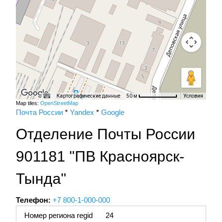
Картографические данные
Условия
50 м
Map tiles:
OpenStreetMap
Почта России
*
Yandex
*
Google
Отделение Почты России
901181 "ПВ Красноярск-
Тында"
Телефон:
+7 800-1-000-000
Номер региона regid
24