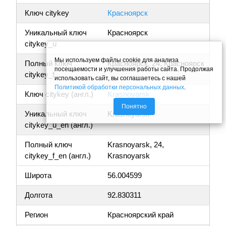
Ключ citykey
Красноярск
Уникальный ключ
Красноярск
citykey_u
Мы используем файлы cookie для анализа
Полный ключ
Красноярск, 24, Красноярск
посещаемости и улучшения работы сайта. Продолжая
citykey_f
использовать сайт, вы соглашаетесь с нашей
Политикой обработки персональных данных
.
Ключ citykey (англ.)
Krasnoyarsk
Понятно
Уникальный ключ
Krasnoyarsk
citykey_u_en (англ.)
Полный ключ
Krasnoyarsk, 24,
citykey_f_en (англ.)
Krasnoyarsk
Широта
56.004599
Долгота
92.830311
Регион
Красноярский край