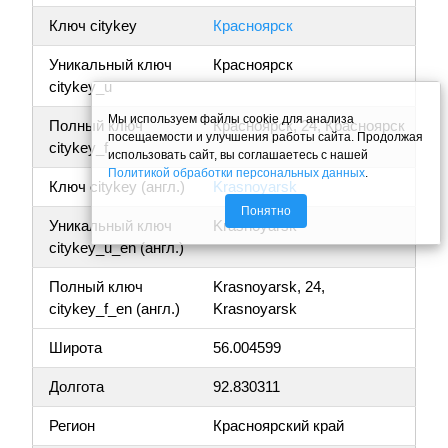
Ключ citykey
Красноярск
Уникальный ключ
Красноярск
citykey_u
Мы используем файлы cookie для анализа
Полный ключ
Красноярск, 24, Красноярск
посещаемости и улучшения работы сайта. Продолжая
citykey_f
использовать сайт, вы соглашаетесь с нашей
Политикой обработки персональных данных
.
Ключ citykey (англ.)
Krasnoyarsk
Понятно
Уникальный ключ
Krasnoyarsk
citykey_u_en (англ.)
Полный ключ
Krasnoyarsk, 24,
citykey_f_en (англ.)
Krasnoyarsk
Широта
56.004599
Долгота
92.830311
Регион
Красноярский край