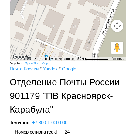
Картографические данные
Условия
50 м
Map tiles:
OpenStreetMap
Почта России
*
Yandex
*
Google
Отделение Почты России
901179 "ПВ Красноярск-
Карабула"
Телефон:
+7 800-1-000-000
Номер региона regid
24