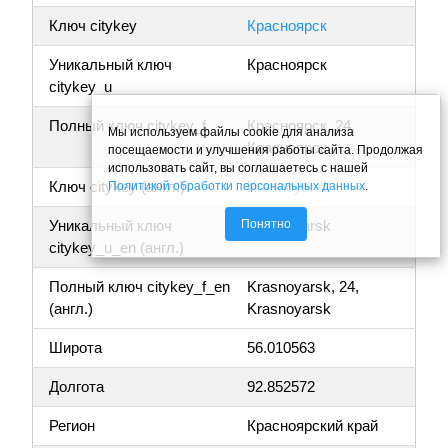
Ключ citykey
Красноярск
Уникальный ключ
Красноярск
citykey_u
Полный ключ citykey_f
Красноярск, 24,
Мы используем файлы cookie для анализа
Красноярск
посещаемости и улучшения работы сайта. Продолжая
использовать сайт, вы соглашаетесь с нашей
Ключ citykey (англ.)
Krasnoyarsk
Политикой обработки персональных данных
.
Понятно
Уникальный ключ
Krasnoyarsk
citykey_u_en (англ.)
Полный ключ citykey_f_en
Krasnoyarsk, 24,
(англ.)
Krasnoyarsk
Широта
56.010563
Долгота
92.852572
Регион
Красноярский край