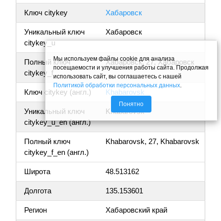
Ключ citykey
Хабаровск
Уникальный ключ
Хабаровск
citykey_u
Мы используем файлы cookie для анализа
Полный ключ
Хабаровск, 27, Хабаровск
посещаемости и улучшения работы сайта. Продолжая
citykey_f
использовать сайт, вы соглашаетесь с нашей
Политикой обработки персональных данных
.
Ключ citykey (англ.)
Khabarovsk
Понятно
Уникальный ключ
Khabarovsk
citykey_u_en (англ.)
Полный ключ
Khabarovsk, 27, Khabarovsk
citykey_f_en (англ.)
Широта
48.513162
Долгота
135.153601
Регион
Хабаровский край