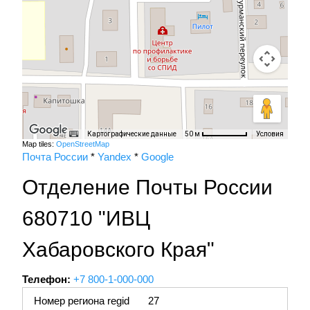
Картографические данные
Условия
50 м
Map tiles:
OpenStreetMap
Почта России
*
Yandex
*
Google
Отделение Почты России
680710 "ИВЦ
Хабаровского Края"
Телефон:
+7 800-1-000-000
Номер региона regid
27