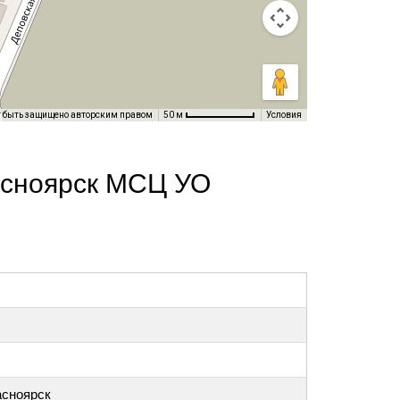
т быть защищено авторским правом
Условия
50 м
асноярск МСЦ УО
асноярск