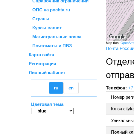
Справочник ограничений
ОПС на pochta.ru
Страны
Курсы валют
Магистральные пояса
Map tiles:
OpenStr
Почтоматы и ПВЗ
Почта Росси
Карта сайта
Отдел
Регистрация
Личный кабинет
отправ
ru
en
Телефон:
+7
Номер реги
Цветовая тема
Ключ cityk
Уникальный
Полный клю