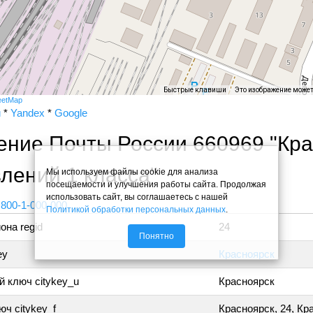
Быстрые клавиши
Это изображение може
eetMap
и
*
Yandex
*
Google
ение Почты России 660969 "Кр
лений 1 класса"
Мы используем файлы cookie для анализа
посещаемости и улучшения работы сайта. Продолжая
использовать сайт, вы соглашаетесь с нашей
 800-1-000-000
Политикой обработки персональных данных
.
она regid
24
Понятно
ey
Красноярск
 ключ citykey_u
Красноярск
ч citykey_f
Красноярск, 24, Кр