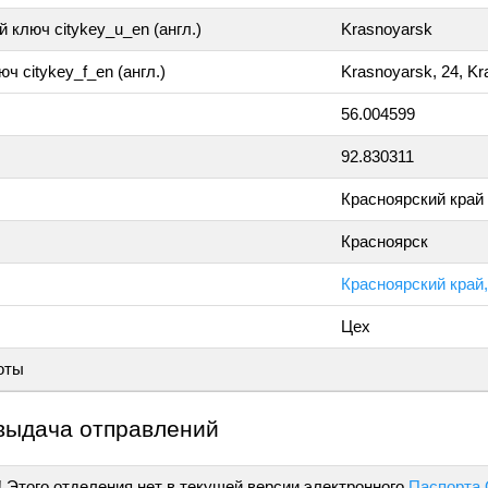
 ключ citykey_u_en (англ.)
Krasnoyarsk
ч citykey_f_en (англ.)
Krasnoyarsk, 24, K
56.004599
92.830311
Красноярский край
Красноярск
Красноярский край,
Цех
оты
выдача отправлений
!
Этого отделения нет в текущей версии электронного
Паспорта