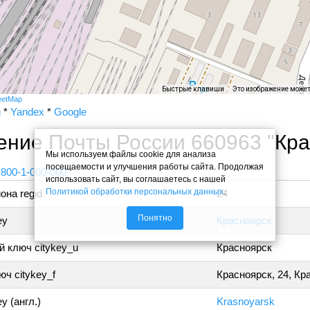
Быстрые клавиши
Это изображение може
eetMap
и
*
Yandex
*
Google
ение Почты России 660963 "Кр
Мы используем файлы cookie для анализа
посещаемости и улучшения работы сайта. Продолжая
 800-1-000-000
использовать сайт, вы соглашаетесь с нашей
Политикой обработки персональных данных
.
она regid
24
Понятно
ey
Красноярск
 ключ citykey_u
Красноярск
ч citykey_f
Красноярск, 24, Кр
y (англ.)
Krasnoyarsk