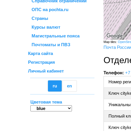
Справочник ограничений
ОПС на pochta.ru
Страны
Курсы валют
Магистральные пояса
Map tiles:
OpenStr
Почтоматы и ПВЗ
Почта Росси
Карта сайта
Отдел
Регистрация
Личный кабинет
Телефон:
+7
Номер реги
ru
en
Ключ cityk
Цветовая тема
Уникальный
Полный клю
Ключ cityke