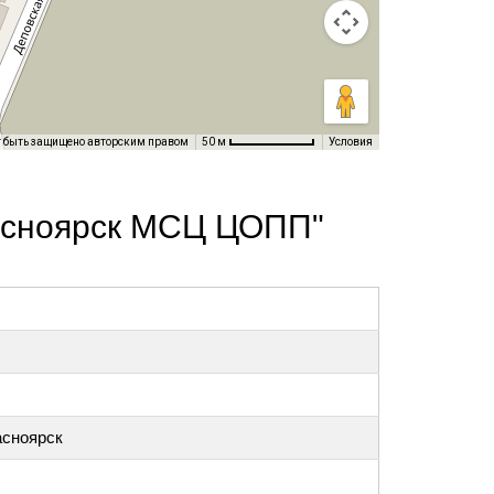
т быть защищено авторским правом
Условия
50 м
асноярск МСЦ ЦОПП"
асноярск