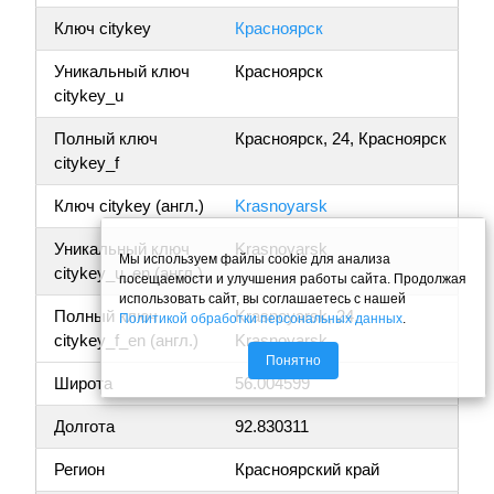
Ключ citykey
Красноярск
Уникальный ключ
Красноярск
citykey_u
Полный ключ
Красноярск, 24, Красноярск
citykey_f
Ключ citykey (англ.)
Krasnoyarsk
Уникальный ключ
Krasnoyarsk
Мы используем файлы cookie для анализа
citykey_u_en (англ.)
посещаемости и улучшения работы сайта. Продолжая
использовать сайт, вы соглашаетесь с нашей
Полный ключ
Krasnoyarsk, 24,
Политикой обработки персональных данных
.
citykey_f_en (англ.)
Krasnoyarsk
Понятно
Широта
56.004599
Долгота
92.830311
Регион
Красноярский край